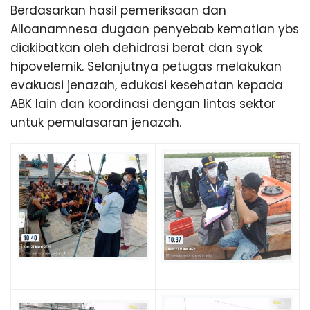
u
Berdasarkan hasil pemeriksaan dan
a
n
Alloanamnesa dugaan penyebab kematian ybs
g
diakibatkan oleh dehidrasi berat dan syok
a
hipovelemik. Selanjutnya petugas melakukan
evakuasi jenazah, edukasi kesehatan kepada
n
ABK lain dan koordinasi dengan lintas sektor
untuk pemulasaran jenazah.
K
e
s
e
h