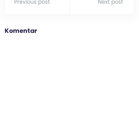
Previous post
Next post
s
I
Komentar
I
M
e
r
a