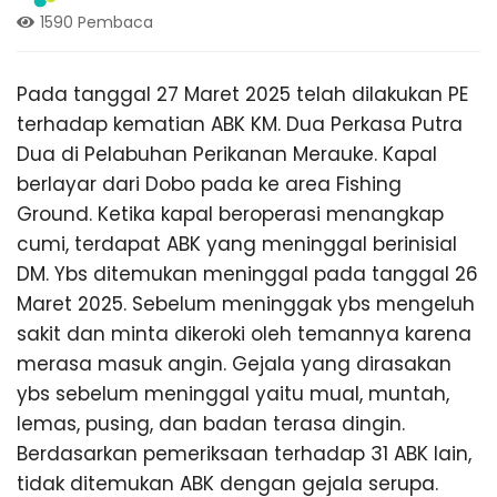
k
n
1590 Pembaca
g
,
a
T
Pada tanggal 27 Maret 2025 telah dilakukan PE
r
terhadap kematian ABK KM. Dua Perkasa Putra
a
r
v
Dua di Pelabuhan Perikanan Merauke. Kapal
e
berlayar dari Dobo pada ke area Fishing
l
a
Ground. Ketika kapal beroperasi menangkap
P
a
cumi, terdapat ABK yang meninggal berinisial
l
n
DM. Ybs ditemukan meninggal pada tanggal 26
e
Maret 2025. Sebelum meninggak ybs mengeluh
m
t
b
sakit dan minta dikeroki oleh temannya karena
a
merasa masuk angin. Gejala yang dirasakan
n
i
ybs sebelum meninggal yaitu mual, muntah,
g
L
lemas, pusing, dan badan terasa dingin.
a
Berdasarkan pemeriksaan terhadap 31 ABK lain,
n
m
tidak ditemukan ABK dengan gejala serupa.
p