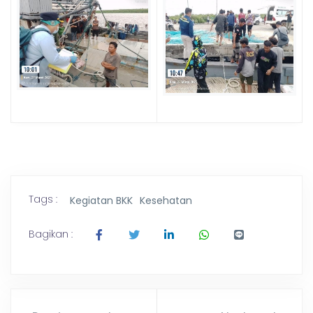
a
t
a
n
K
Tags :
Kegiatan BKK
Kesehatan
e
Bagikan :
l
a