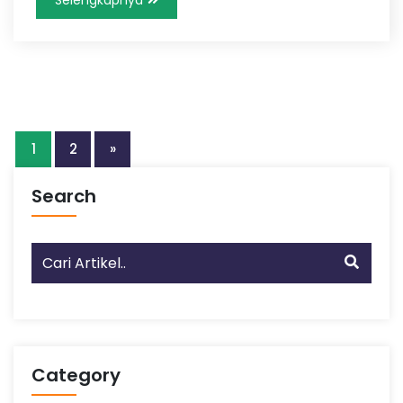
1
2
»
Search
Category