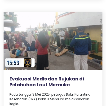
a
t
a
n
K
e
Evakuasi Medis dan Rujukan di
Pelabuhan Laut Merauke
l
Pada tanggal 3 Mei 2025, petugas Balai Karantina
Kesehatan (BKK) Kelas II Merauke melaksanakan
a
kegia..