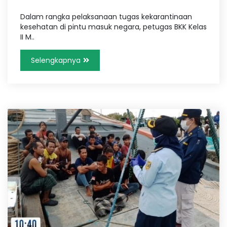
u
Dalam rangka pelaksanaan tugas kekarantinaan
k
kesehatan di pintu masuk negara, petugas BKK Kelas
II M..
e
Selengkapnya