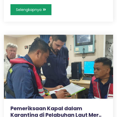
s
Selengkapnya
I
I
M
e
r
a
Pemeriksaan Kapal dalam
Karantina di Pelabuhan Laut Mer..