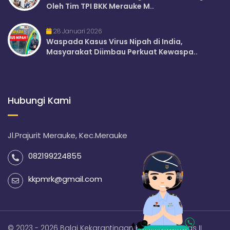
Oleh Tim TPI BKK Merauke M..
28 Januari 2026
Waspada Kasus Virus Nipah di India,
Masyarakat Diimbau Perkuat Kewaspa..
Hubungi Kami
Jl.Prajurit Merauke, Kec.Merauke
082199224855
kkpmrk@gmail.com
© 2023 - 2026 Balai Kekarantinaan Kesehatan Kelas II