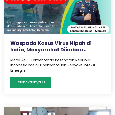
k
n
g
,
a
T
r
a
r
v
e
Waspada Kasus Virus Nipah di
l
a
India, Masyarakat Diimbau ..
P
a
l
Merauke — Kementerian Kesehatan Republik
n
e
Indonesia melalui pemantauan Penyakit Infeksi
m
Emergin..
t
b
a
Selengkapnya
n
i
g
L
a
n
m
p