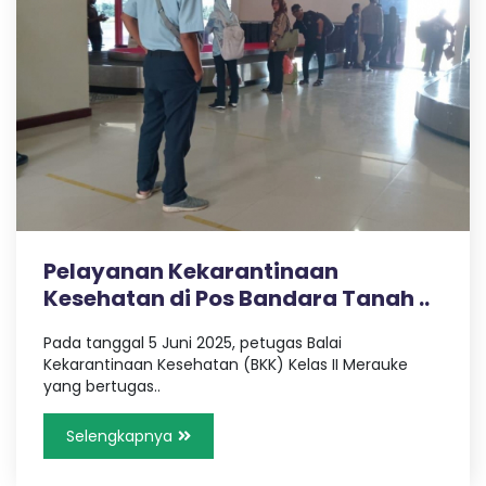
u
a
n
g
a
n
K
e
Pelayanan Kekarantinaan
Kesehatan di Pos Bandara Tanah ..
s
Pada tanggal 5 Juni 2025, petugas Balai
Kekarantinaan Kesehatan (BKK) Kelas II Merauke
yang bertugas..
e
Selengkapnya
h